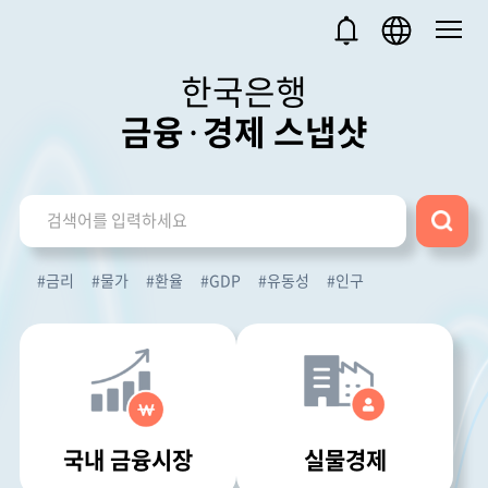
한국은행
금융
·
경제
스냅샷
검
색
#
금리
#
물가
#
환율
#
GDP
#
유동성
#
인구
국내 금융시장
실물경제